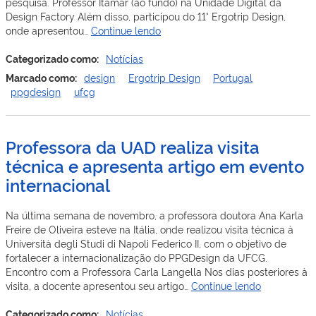
pesquisa. Professor Itamar (ao fundo) na Unidade Digital da
Design Factory Além disso, participou do 11° Ergotrip Design,
Professor
onde apresentou…
Continue lendo
Itamar
apresenta
Categorizado como:
Notícias
artigos
Marcado como:
design
Ergotrip Design
Portugal
e
ppgdesign
ufcg
ministra
palestra
em
Professora da UAD realiza visita
Portugal
técnica e apresenta artigo em evento
internacional
Na última semana de novembro, a professora doutora Ana Karla
Freire de Oliveira esteve na Itália, onde realizou visita técnica à
Università degli Studi di Napoli Federico II, com o objetivo de
fortalecer a internacionalização do PPGDesign da UFCG.
Encontro com a Professora Carla Langella Nos dias posteriores à
Professora
visita, a docente apresentou seu artigo…
Continue lendo
da
UAD
Categorizado como:
Notícias