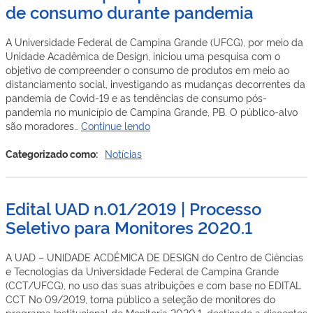
de consumo durante pandemia
UAD
2021
(2
A Universidade Federal de Campina Grande (UFCG), por meio da
Vagas
Unidade Acadêmica de Design, iniciou uma pesquisa com o
T40)
objetivo de compreender o consumo de produtos em meio ao
distanciamento social, investigando as mudanças decorrentes da
pandemia de Covid-19 e as tendências de consumo pós-
pandemia no município de Campina Grande, PB. O público-alvo
UAD
são moradores…
Continue lendo
realiza
pesquisa
Categorizado como:
Notícias
sobre
hábitos
de
Edital UAD n.01/2019 | Processo
consumo
Seletivo para Monitores 2020.1
durante
pandemia
A UAD – UNIDADE ACDÊMICA DE DESIGN do Centro de Ciências
e Tecnologias da Universidade Federal de Campina Grande
(CCT/UFCG), no uso das suas atribuições e com base no EDITAL
CCT No 09/2019, torna público a seleção de monitores do
programa Institucional de Monitoria 2020.1, destinado a discentes