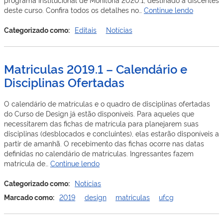
Edital
deste curso. Confira todos os detalhes no…
Continue lendo
UAD
n.01/201
Categorizado como:
Editais
Notícias
|
Processo
Seletivo
Matriculas 2019.1 – Calendário e
para
Disciplinas Ofertadas
Monitore
2020.1
O calendário de matrículas e o quadro de disciplinas ofertadas
do Curso de Design já estão disponíveis. Para aqueles que
necessitarem das fichas de matrícula para planejarem suas
disciplinas (desblocados e concluintes), elas estarão disponíveis a
partir de amanhã. O recebimento das fichas ocorre nas datas
definidas no calendário de matrículas. Ingressantes fazem
Matriculas
matrícula de…
Continue lendo
2019.1
–
Categorizado como:
Notícias
Calendário
Marcado como:
2019
design
matriculas
ufcg
e
Disciplinas
Ofertadas