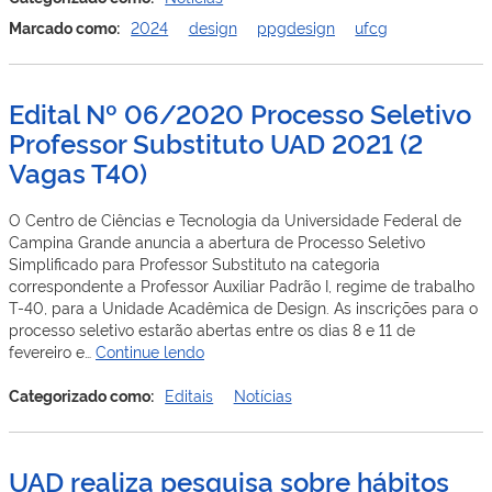
realiza
Marcado como:
2024
design
ppgdesign
ufcg
visita
técnica
e
Edital Nº 06/2020 Processo Seletivo
apresenta
artigo
Professor Substituto UAD 2021 (2
em
Vagas T40)
evento
internaciona
O Centro de Ciências e Tecnologia da Universidade Federal de
Campina Grande anuncia a abertura de Processo Seletivo
Simplificado para Professor Substituto na categoria
correspondente a Professor Auxiliar Padrão I, regime de trabalho
T-40, para a Unidade Acadêmica de Design. As inscrições para o
processo seletivo estarão abertas entre os dias 8 e 11 de
Edital
fevereiro e…
Continue lendo
Nº
06/2020
Categorizado como:
Editais
Notícias
Processo
Seletivo
Professor
UAD realiza pesquisa sobre hábitos
Substituto